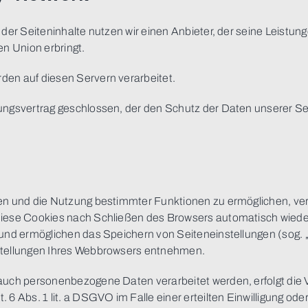
 der Seiteninhalte nutzen wir einen Anbieter, der seine Leist
en Union erbringt.
en auf diesen Servern verarbeitet.
ungsvertrag geschlossen, der den Schutz der Daten unserer Sei
en und die Nutzung bestimmter Funktionen zu ermöglichen, verw
iese Cookies nach Schließen des Browsers automatisch wieder 
und ermöglichen das Speichern von Seiteneinstellungen (sog. „p
stellungen Ihres Webbrowsers entnehmen.
auch personenbezogene Daten verarbeitet werden, erfolgt die V
6 Abs. 1 lit. a DSGVO im Falle einer erteilten Einwilligung ode