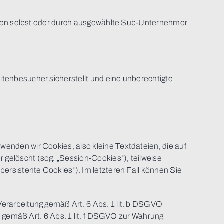
ungen selbst oder durch ausgewählte Sub-Unternehmer
tenbesucher sicherstellt und eine unberechtigte
enden wir Cookies, also kleine Textdateien, die auf
gelöscht (sog. „Session-Cookies“), teilweise
ersistente Cookies“). Im letzteren Fall können Sie
erarbeitung gemäß Art. 6 Abs. 1 lit. b DSGVO
r gemäß Art. 6 Abs. 1 lit. f DSGVO zur Wahrung